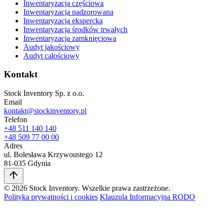
Inwentaryzacja częściowa
Inwentaryzacja nadzorowana
Inwentaryzacja ekspercka
Inwentaryzacja środków trwałych
Inwentaryzacja zamknięciowa
Audyt jakościowy
Audyt całościowy
Kontakt
Stock Inventory Sp. z o.o.
Email
kontakt@stockinventory.pl
Telefon
+48 511 140 140
+48 509 77 00 00
Adres
ul. Bolesława Krzywoustego 12
81-035 Gdynia
© 2026 Stock Inventory. Wszelkie prawa zastrzeżone.
Polityka prywatności i cookies
Klauzula Informacyjna RODO